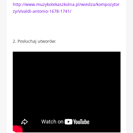
http://www.muzykotekaszkolna.pl/wiedza/kompozytor
zy/vivaldi-antonio-1678-1741/
Posłuchaj utworów: