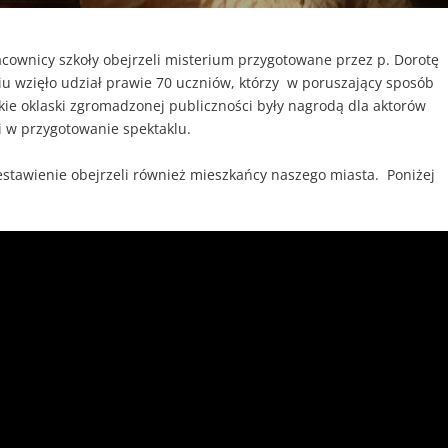
acownicy szkoły obejrzeli misterium przygotowane przez p. Dorotę
iu wzięło udział prawie 70 uczniów, którzy w poruszający sposób
mkie oklaski zgromadzonej publiczności były nagrodą dla aktorów
li w przygotowanie spektaklu.
estawienie obejrzeli również mieszkańcy naszego miasta. Poniżej