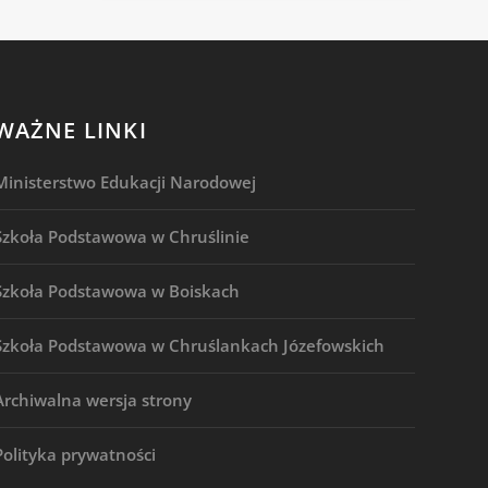
WAŻNE LINKI
Ministerstwo Edukacji Narodowej
Szkoła Podstawowa w Chruślinie
Szkoła Podstawowa w Boiskach
Szkoła Podstawowa w Chruślankach Józefowskich
Archiwalna wersja strony
Polityka prywatności