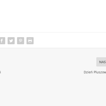
NAS
i
Dzień Pluszo