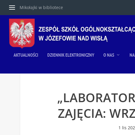
Mikołajki w bibliotece
AKTUALNOŚCI
DZIENNIK ELEKTRONICZNY
O NAS
NA
„LABORATOR
ZAJĘCIA: WR
1 lis 20