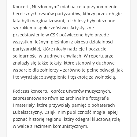
Koncert „Niezłomnym” miał na celu przypomnienie
heroicznych czynów partyzantów, którzy przez długie
lata byli marginalizowani, a ich losy były nieznane
szerokiemu społeczeństwu. Artystyczne
przedstawienie w CSK poświęcone było przede
wszystkim leśnym pieśniom z okresu działalności
partyzanckiej, które niosły nadzieję i poczucie
solidarności w trudnych chwilach. W repertuarze
znalazły się także teksty, które stanowiły duchowe
wsparcie dla żołnierzy – zarówno te pełne odwagi, jak
i te wyrażające zwątpienie i tęsknotę za wolnością.
Podczas koncertu, oprócz utworów muzycznych,
zaprezentowano również archiwalne fotografie
i materiały, które przywołały pamięć o bohaterach
Lubelszczyzny. Dzięki nim publiczność mogła lepiej
poznać historię regionu, który odegrał kluczową rolę
w walce z reżimem komunistycznym.