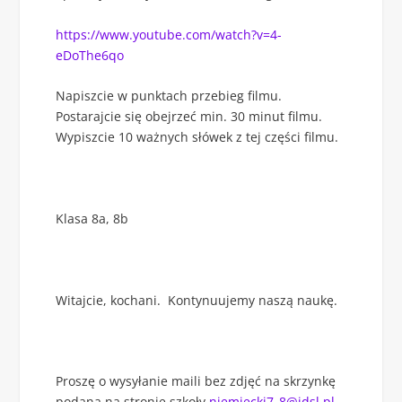
https://www.youtube.com/watch?v=4-
eDoThe6qo
Napiszcie w punktach przebieg filmu.
Postarajcie się obejrzeć min. 30 minut filmu.
Wypiszcie 10 ważnych słówek z tej części filmu.
Klasa 8a, 8b
Witajcie, kochani. Kontynuujemy naszą naukę.
Proszę o wysyłanie maili bez zdjęć na skrzynkę
podaną na stronie szkoły
niemiecki7_8@idsl.pl
,