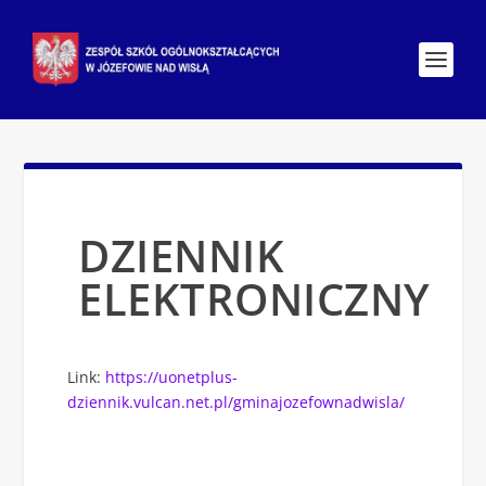
DZIENNIK
ELEKTRONICZNY
Link:
https://uonetplus-
dziennik.vulcan.net.pl/gminajozefownadwisla/