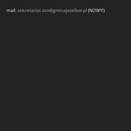
mail:
sekretariat.zso@gminajozefow.pl
(NOWY!)